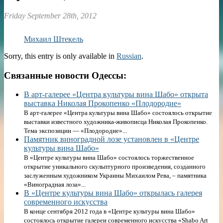
Friday September 28th, 2012
Михаил Штекель
Sorry, this entry is only available in
Russian
.
Связанные новости Одессы:
В арт-галерее «Центра культуры вина Шабо» открыта
выставка Николая Прокопенко «Плодородие»
В арт-галерее «Центра культуры вина Шабо» состоялось открытие
выставки известного художника-живописца Николая Прокопенко.
Тема экспозиции — «Плодородие»...
Памятник виноградной лозе установлен в «Центре
культуры вина Шабо»
В «Центре культуры вина Шабо» состоялось торжественное
открытие уникального скульптурного произведения, созданного
заслуженным художником Украины Михаилом Рева, – памятника
«Виноградная лоза»...
В «Центре культуры вина Шабо» открылась галерея
современного искусства
В конце сентября 2012 года в «Центре культуры вина Шабо»
состоялось открытие галереи современного искусства «Shabo Art