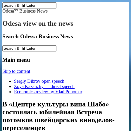
Odesa?? Business News
Odesa view on the news
Search Odessa Business News
Main menu
Skip to content
Sergiy Dibrov open speech
Zoya Kazanzhy — direct speech
Economics review by Vlad Ponomar
В «Центре культуры вина Шабо»
состоялась юбилейная Встреча
потомков швейцарских виноделов-
переселенцев